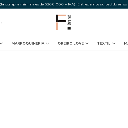
s (la compra mínima es de $200.000 + IVA). Entregamos su pedido en su
ón
MARROQUINERIA
OREIRO LOVE
TEXTIL
M