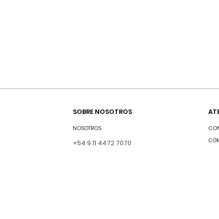
SOBRE NOSOTROS
AT
NOSOTROS
CO
CÓ
+54 9 11 4472 7070
PRE
INFO@FBRAND.COM.AR
TÉR