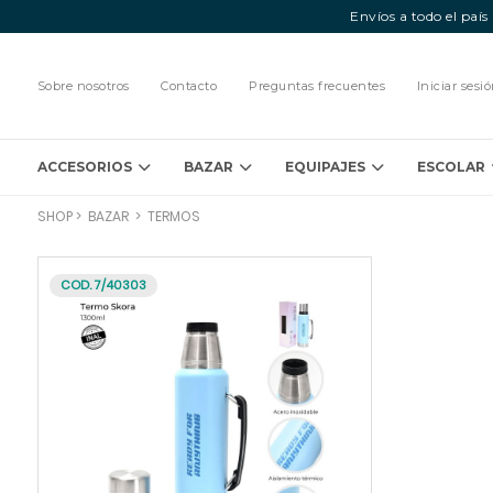
Envíos a todo el paí
Sobre nosotros
Contacto
Preguntas frecuentes
Iniciar sesi
ACCESORIOS
BAZAR
EQUIPAJES
ESCOLAR
SHOP
>
BAZAR
>
TERMOS
COD. 7/40303