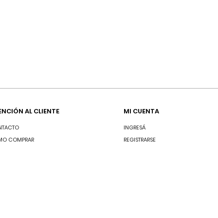
ENCIÓN AL CLIENTE
MI CUENTA
NTACTO
INGRESÁ
MO COMPRAR
REGISTRARSE
GUNTAS FRECUENTES
MINOS Y CONDICIONES