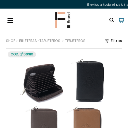
Envíos a todo el país 
SHOP
>
BILLETERAS -TARJETEROS
>
TERJETEROS
Filtros
COD. 8/100310