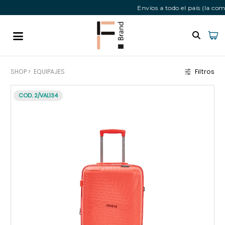
Envíos a todo el país (la com
SHOP
>
EQUIPAJES
Filtros
COD. 2/VAL134