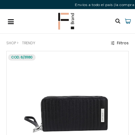
Envíos a todo el país (la compra mín
SHOP
>
TRENDY
Filtros
COD. 6/31180