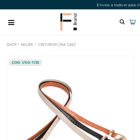
Envíos a todo el país 
SHOP
>
MUJER
>
CINTURON ONA SAEZ
COD. 1/OS-1135