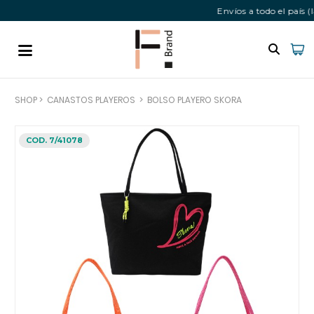
Envíos a todo el país 
SHOP
>
CANASTOS PLAYEROS
>
BOLSO PLAYERO SKORA
COD. 7/41078